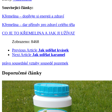
Související články:
Křemelina – dopřejte si energii a zdraví
Křemelina – dar přírody pro zdraví celého těla
CO JE TO KŘEMELINA A JAK JI UŽÍVAT
Zobrazeno: 8468
Previous Article
Jak udělat kvásek
Next Article
Jak udělat karamel
právo
sousedské vztahy
sousedé
pozemek
Doporučené články