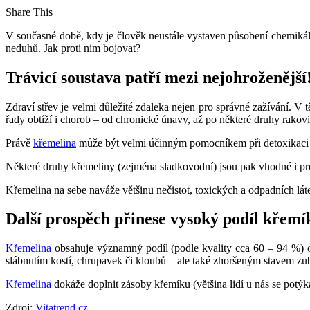
Share This
V současné době, kdy je člověk neustále vystaven působení chemikálií 
neduhů. Jak proti nim bojovat?
Trávicí soustava patří mezi nejohroženější
Zdraví střev je velmi důležité zdaleka nejen pro správné zažívání. V 
řady obtíží i chorob – od chronické únavy, až po některé druhy rakovin
Právě
křemelina
může být velmi účinným pomocníkem při detoxikaci trá
Některé druhy křemeliny (zejména sladkovodní) jsou pak vhodné i pr
Křemelina na sebe naváže většinu nečistot, toxických a odpadních láte
Další prospěch přinese vysoký podíl křemí
Křemelina
obsahuje významný podíl (podle kvality cca 60 – 94 %) ox
slábnutím kostí, chrupavek či kloubů – ale také zhoršeným stavem zubů
Křemelina
dokáže doplnit zásoby křemíku (většina lidí u nás se potýká 
Zdroj:
Vitatrend.cz