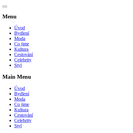
Menu
Úvod
Bydlení
Moda
Co jime
Kultura
Cestování
Celebrity
Styl
Main Menu
Úvod
Bydlení
Moda
Co jime
Kultura
Cestování
Celebrity
Styl