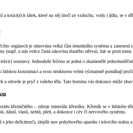
a toxických látek, které na něj útočí ze vzduchu, vody i jídla, se v d
!
těchto orgánech je situována velká část imunitního systému a zanesení 
y (např. u nás velice častá rakovina tlustého střeva). Jak se proti tomu 
vicí soustavy. Jednoduše řečeno se jedná o zkamenělé jednobuněčné řa
o lidskou konzumaci a svou strukturou velmi významně pomáhají pročiš
k a odvede je pryč z vašeho těla. Tato hornina vás dokonce může zbavit 
ku
idu křemičitého – zdroje minerálu křemíku. Křemík se v lidském těle
, dásní, vlasů, nehtů, pleti, a dokonce i cév či nervového systému.
s jeho deficitem!), zlepšit stav pohybového aparátu i trávicího traktu a