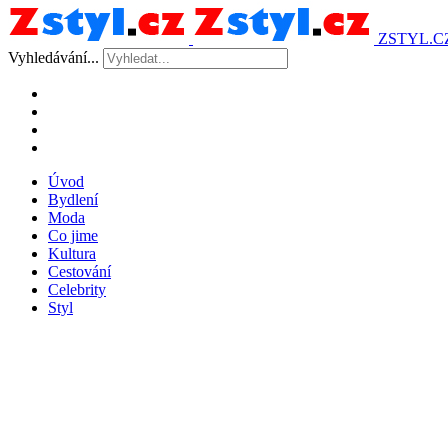
ZSTYL.C
Vyhledávání...
Úvod
Bydlení
Moda
Co jime
Kultura
Cestování
Celebrity
Styl