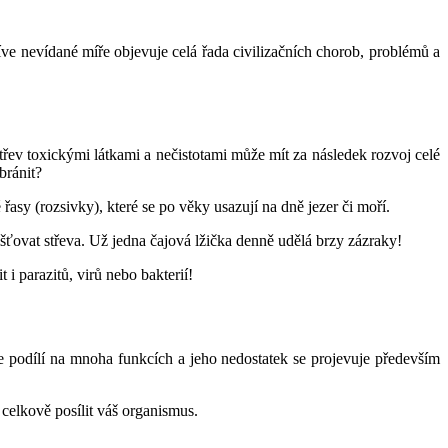
říve nevídané míře objevuje celá řada civilizačních chorob, problémů a
střev toxickými látkami a nečistotami může mít za následek rozvoj celé
bránit?
sy (rozsivky), které se po věky usazují na dně jezer či moří.
ťovat střeva. Už jedna čajová lžička denně udělá brzy zázraky!
i parazitů, virů nebo bakterií!
 podílí na mnoha funkcích a jeho nedostatek se projevuje především
 celkově posílit váš organismus.