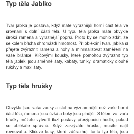
Typ těla Jablko
Tvar jablka je postava, když máte výraznější horní část těla ve
srovnání s dolní částí těla. U typu těla jablka máte obvykle
široká ramena a výraznější poprsí. Proto by se mohlo zdát, že
se kolem břicha shromáždí hmotnost. Při oblékání tvaru jablka si
přejete zvýraznit ramena a nohy a minimalizovat zaměření na
vaše bránice. Klíčovými kousky, které pomohou zvýraznit typ
těla jablek, jsou směnné šaty, kabáty, tuniky, dramaticky dlouhé
rukávy a maxi šaty.
Typ těla hrušky
Obvykle jsou vaše zadky a stehna významnější než vaše horní
část těla, ramena jsou úzká a boky jsou plnější. S tělem ve tvaru
hrušky můžete vytvořit iluzi postavy přesýpacích hodin, pokud
se oblékáte správně. Když zakrýváte hrušku, musíte najít
rovnováhu. Klíčové kusy, které zdůrazňují tento typ těla, jsou