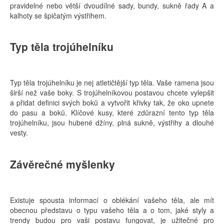
pravidelné nebo větší dvoudílné sady, bundy, sukně řady A a
kalhoty se špičatým výstřihem.
Typ těla trojúhelníku
Typ těla trojúhelníku je nej atletičtější typ těla. Vaše ramena jsou
širší než vaše boky. S trojúhelníkovou postavou chcete vylepšit
a přidat definici svých boků a vytvořit křivky tak, že oko upnete
do pasu a boků. Klíčové kusy, které zdůrazní tento typ těla
trojúhelníku, jsou hubené džíny, plná sukně, výstřihy a dlouhé
vesty.
Závěrečné myšlenky
Existuje spousta informací o oblékání vašeho těla, ale mít
obecnou představu o typu vašeho těla a o tom, jaké styly a
trendy budou pro vaši postavu fungovat, je užitečné pro