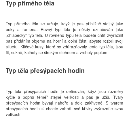
Typ přímého těla
Typ přímého těla se určuje, když je pas přibližně stejný jako
boky a ramena. Rovný typ těla je někdy označován jako
„chlapecký“ typ těla. U rovného typu těla budete chtít zvýraznit
pas přidáním objemu na horní a dolní část, abyste rozbili svoji
siluetu. Klíčové kusy, které by zdůrazňovaly tento typ těla, jsou
fit, sukně, kalhoty se širokým stehnem a vrcholy peplum.
Typ těla přesýpacích hodin
Typ těla přesýpacích hodin je definován, když jsou rozměry
kyčle a poprsí téměř stejné velikosti a pas je užší. Tvary
přesýpacích hodin bývají nahoře a dole zakřivené. S tvarem
přesýpacích hodin si chcete zahrát, své křivky zvýrazníte svou
velikostí.