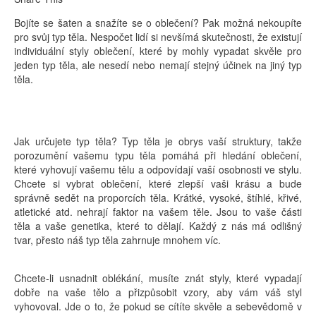
Bojíte se šaten a snažíte se o oblečení? Pak možná nekoupíte
pro svůj typ těla. Nespočet lidí si nevšímá skutečnosti, že existují
individuální styly oblečení, které by mohly vypadat skvěle pro
jeden typ těla, ale nesedí nebo nemají stejný účinek na jiný typ
těla.
Jak určujete typ těla? Typ těla je obrys vaší struktury, takže
porozumění vašemu typu těla pomáhá při hledání oblečení,
které vyhovují vašemu tělu a odpovídají vaší osobnosti ve stylu.
Chcete si vybrat oblečení, které zlepší vaši krásu a bude
správně sedět na proporcích těla. Krátké, vysoké, štíhlé, křivé,
atletické atd. nehrají faktor na vašem těle. Jsou to vaše části
těla a vaše genetika, které to dělají. Každý z nás má odlišný
tvar, přesto náš typ těla zahrnuje mnohem víc.
Chcete-li usnadnit oblékání, musíte znát styly, které vypadají
dobře na vaše tělo a přizpůsobit vzory, aby vám váš styl
vyhovoval. Jde o to, že pokud se cítíte skvěle a sebevědomě v