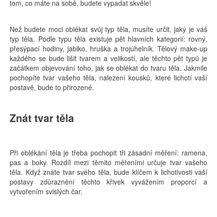
tom, co máte na sobě, budete vypadat skvěle!
Než budete moci oblékat svůj typ těla, musíte určit, jaký je váš
typ těla. Podle typu těla existuje pět hlavních kategorií: rovný,
přesýpací hodiny, jablko, hruška a trojúhelník. Tělový make-up
každého se bude lišit tvarem a velikostí, ale těchto pět typů je
začátkem objevování toho, jak se oblékat do tvaru těla. Jakmile
pochopíte tvar vašeho těla, nalezení kousků, které lichotí vaší
postavě, bude to přirozené.
Znát tvar těla
Při oblékání těla je třeba pochopit tři zásadní měření: ramena,
pas a boky. Rozdíl mezi těmito měřeními určuje tvar vašeho
těla. Když znáte tvar svého těla, bude klíčem k lichotivosti vaší
postavy zdůraznění těchto křivek vyvážením proporcí a
vytvořením svislých čar.