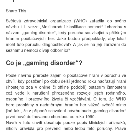
Share This
Světová zdravotnická organizace (WHO) zařadila do svého
návrhu 11. verze „Mezinárodní klasifikace nemocí“ i chorobu s
názvem „gaming disorder“, tedy porucha související s přílišným
hraním počítačových her. Jaké budou předpoklady, aby lékař
mohl tuto poruchu diagnostikovat? A jak se na její zařazení do
seznamu nemocí dívají odborníci?
Co je „gaming disorder“?
Podle návrhu přeroste zájem o počítačové hraní v poruchu ve
chvíli, kdy postižení po dobu delší jednoho roku nadřazují hraní
(lhostejno zda v online či offline podobě) ostatním činnostem
což vede k narušení přirozeného rozvoje jejich rodinného,
osobního i pracovního života či vzdělávání. O tom, že WHO
bere problémy s nadměrným hraním her vážně svědčí mimo
jiné fakt, že v případě schválení návrhu bude „gaming disorder“
první nově definovanou chorobou od roku 1990.
Návrh v tuto chvíli obsahuje pouze popis klinických příznaků,
nikoliv pravidla pro prevenci nebo léčbu této poruchy. Právě