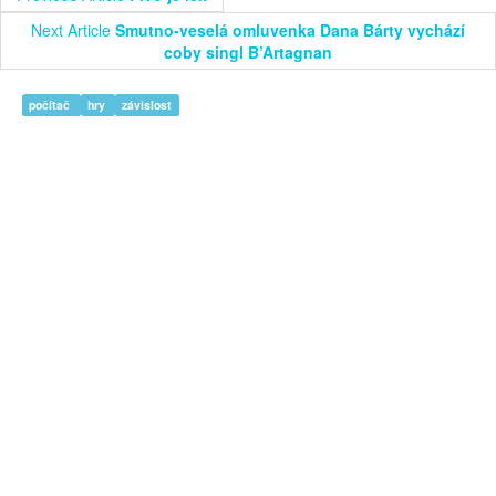
Next Article
Smutno-veselá omluvenka Dana Bárty vychází
coby singl B’Artagnan
počítač
hry
závislost