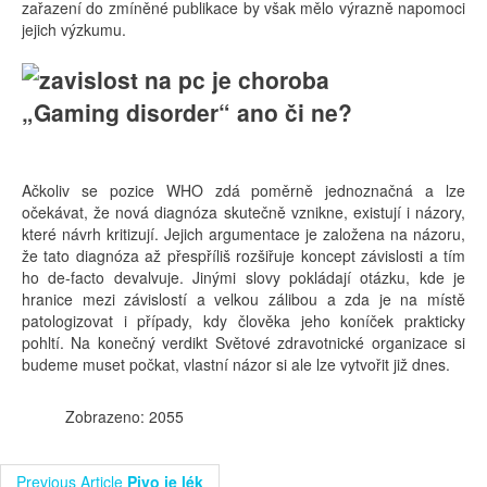
zařazení do zmíněné publikace by však mělo výrazně napomoci
jejich výzkumu.
„Gaming disorder“ ano či ne?
Ačkoliv se pozice WHO zdá poměrně jednoznačná a lze
očekávat, že nová diagnóza skutečně vznikne, existují i názory,
které návrh kritizují. Jejich argumentace je založena na názoru,
že tato diagnóza až přespříliš rozšiřuje koncept závislosti a tím
ho de-facto devalvuje. Jinými slovy pokládají otázku, kde je
hranice mezi závislostí a velkou zálibou a zda je na místě
patologizovat i případy, kdy člověka jeho koníček prakticky
pohltí. Na konečný verdikt Světové zdravotnické organizace si
budeme muset počkat, vlastní názor si ale lze vytvořit již dnes.
Zobrazeno: 2055
Previous Article
Pivo je lék