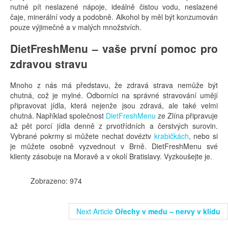
nutné pít neslazené nápoje, ideálně čistou vodu, neslazené
čaje, minerální vody a podobně. Alkohol by měl být konzumován
pouze výjimečně a v malých množstvích.
DietFreshMenu – vaše první pomoc pro
zdravou stravu
Mnoho z nás má představu, že zdravá strava nemůže být
chutná, což je mylné. Odborníci na správné stravování umějí
připravovat jídla, která nejenže jsou zdravá, ale také velmi
chutná. Například společnost
DietFreshMenu
ze Zlína připravuje
až pět porcí jídla denně z prvotřídních a čerstvých surovin.
Vybrané pokrmy si můžete nechat dovéztv
krabičkách
, nebo si
je můžete osobně vyzvednout v Brně. DietFreshMenu své
klienty zásobuje na Moravě a v okolí Bratislavy. Vyzkoušejte je.
Zobrazeno: 974
Next Article
Ořechy v medu – nervy v klidu