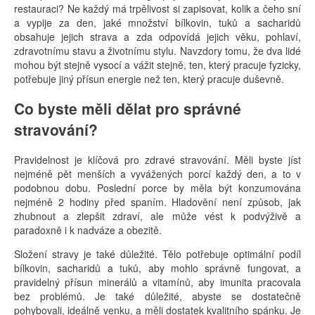
restauraci? Ne každý má trpělivost si zapisovat, kolik a čeho sní
a vypije za den, jaké množství bílkovin, tuků a sacharidů
obsahuje jejich strava a zda odpovídá jejich věku, pohlaví,
zdravotnímu stavu a životnímu stylu. Navzdory tomu, že dva lidé
mohou být stejně vysocí a vážit stejně, ten, který pracuje fyzicky,
potřebuje jiný přísun energie než ten, který pracuje duševně.
Co byste měli dělat pro správné
stravování?
Pravidelnost je klíčová pro zdravé stravování. Měli byste jíst
nejméně pět menších a vyvážených porcí každý den, a to v
podobnou dobu. Poslední porce by měla být konzumována
nejméně 2 hodiny před spaním. Hladovění není způsob, jak
zhubnout a zlepšit zdraví, ale může vést k podvýživě a
paradoxně i k nadváze a obezitě.
Složení stravy je také důležité. Tělo potřebuje optimální podíl
bílkovin, sacharidů a tuků, aby mohlo správně fungovat, a
pravidelný přísun minerálů a vitamínů, aby imunita pracovala
bez problémů. Je také důležité, abyste se dostatečně
pohybovali, ideálně venku, a měli dostatek kvalitního spánku. Je