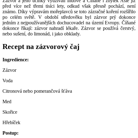
Zázvor a jeho účinky využívali Indové a Číňané i zbytek Asie již
před více než třemi tisíci lety, odkud však přesně pochází, není
známo. Díky výpravám mořeplavců se toto zázračné koření rozšířilo
po celém světě. V období středověku byl zázvor prý dokonce
jedním z nejpoužívanějších dochucovadel na území Evropy. Číňané
dokonce říkají: zázvor nahradí lékaře. Zázvor se používá čerstvý,
nebo sušení, do limonád, i jako obklady.
Recept na zázvorový čaj
Ingredience:
Zázvor
Voda
Citronová nebo pomerančová šťáva
Med
Skořice
Hřebíček
Postup: