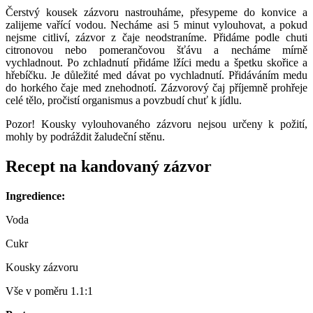
Čerstvý kousek zázvoru nastrouháme, přesypeme do konvice a
zalijeme vařící vodou. Necháme asi 5 minut vylouhovat, a pokud
nejsme citliví, zázvor z čaje neodstraníme. Přidáme podle chuti
citronovou nebo pomerančovou šťávu a necháme mírně
vychladnout. Po zchladnutí přidáme lžíci medu a špetku skořice a
hřebíčku. Je důležité med dávat po vychladnutí. Přidáváním medu
do horkého čaje med znehodnotí. Zázvorový čaj příjemně prohřeje
celé tělo, pročistí organismus a povzbudí chuť k jídlu.
Pozor! Kousky vylouhovaného zázvoru nejsou určeny k požití,
mohly by podráždit žaludeční stěnu.
Recept na kandovaný zázvor
Ingredience:
Voda
Cukr
Kousky zázvoru
Vše v poměru 1.1:1