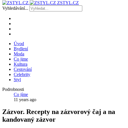
ZSTYL.CZ
Vyhledávání...
Úvod
Bydlení
Moda
Co jime
Kultura
Cestování
Celebrity
Styl
Podrobnosti
Co jíme
11 years ago
Zázvor. Recepty na zázvorový čaj a na
kandovaný zázvor