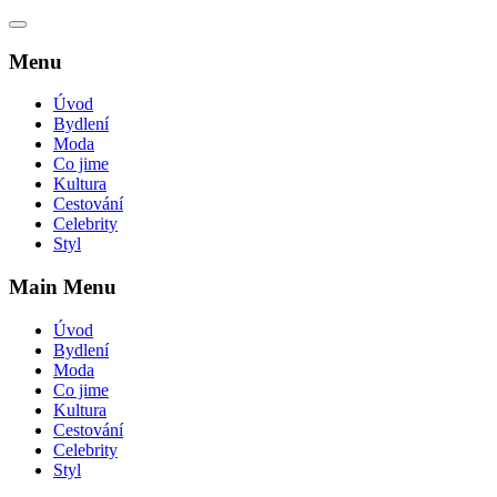
Menu
Úvod
Bydlení
Moda
Co jime
Kultura
Cestování
Celebrity
Styl
Main Menu
Úvod
Bydlení
Moda
Co jime
Kultura
Cestování
Celebrity
Styl