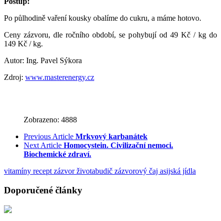
Postup:
Po půlhodině vaření kousky obalíme do cukru, a máme hotovo.
Ceny zázvoru, dle ročního období, se pohybují od 49 Kč / kg do
149 Kč / kg.
Autor: Ing. Pavel Sýkora
Zdroj:
www.masterenergy.cz
Zobrazeno: 4888
Previous Article
Mrkvový karbanátek
Next Article
Homocystein. Civilizační nemoci.
Biochemické zdraví.
vitamíny
recept
zázvor
životabudič
zázvorový čaj
asijská jídla
Doporučené články