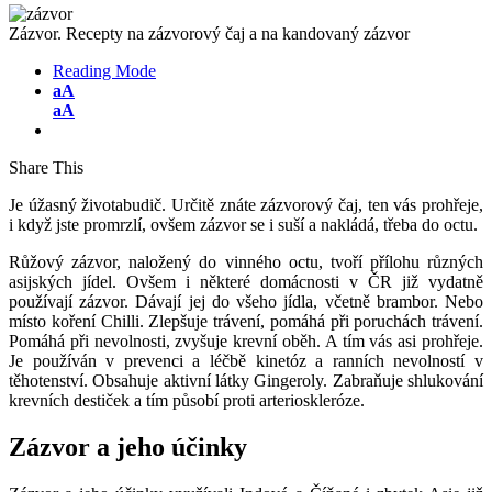
Zázvor. Recepty na zázvorový čaj a na kandovaný zázvor
Reading Mode
aA
aA
Share This
Je úžasný životabudič. Určitě znáte zázvorový čaj, ten vás prohřeje,
i když jste promrzlí, ovšem zázvor se i suší a nakládá, třeba do octu.
Růžový zázvor, naložený do vinného octu, tvoří přílohu různých
asijských jídel. Ovšem i některé domácnosti v ČR již vydatně
používají zázvor. Dávají jej do všeho jídla, včetně brambor. Nebo
místo koření Chilli. Zlepšuje trávení, pomáhá při poruchách trávení.
Pomáhá při nevolnosti, zvyšuje krevní oběh. A tím vás asi prohřeje.
Je používán v prevenci a léčbě kinetóz a ranních nevolností v
těhotenství. Obsahuje aktivní látky Gingeroly. Zabraňuje shlukování
krevních destiček a tím působí proti arterioskleróze.
Zázvor a jeho účinky