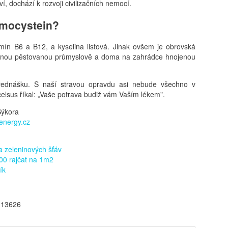
ví, dochází k rozvoji civilizačních nemocí.
omocystein?
amín B6 a B12, a kyselina listová. Jinak ovšem je obrovská
eninou pěstovanou průmyslově a doma na zahrádce hnojenou
řednášku. S naší stravou opravdu asi nebude všechno v
celsus říkal: „Vaše potrava budiž vám Vaším lékem".
Sýkora
energy.cz
a zeleninových šťáv
00 rajčat na 1m2
ík
 13626