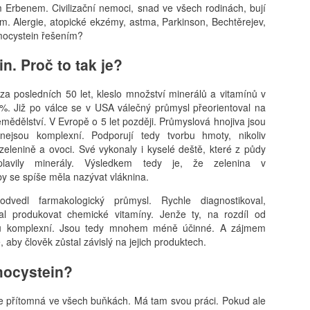
Erbenem. Civilizační nemoci, snad ve všech rodinách, bují
 Alergie, atopické ekzémy, astma, Parkinson, Bechtěrejev,
omocystein řešením?
. Proč to tak je?
 za posledních 50 let, kleslo množství minerálů a vitamínů v
%. Již po válce se v USA válečný průmysl přeorientoval na
emědělství. V Evropě o 5 let později. Průmyslová hnojiva jsou
ejsou komplexní. Podporují tedy tvorbu hmoty, nikoliv
 zelenině a ovoci. Své vykonaly i kyselé deště, které z půdy
plavily minerály. Výsledkem tedy je, že zelenina v
y se spíše měla nazývat vláknina.
odvedl farmakologický průmysl. Rychle diagnostikoval,
al produkovat chemické vitamíny. Jenže ty, na rozdíl od
sou komplexní. Jsou tedy mnohem méně účinné. A zájmem
, aby člověk zůstal závislý na jejich produktech.
mocystein?
á je přítomná ve všech buňkách. Má tam svou práci. Pokud ale