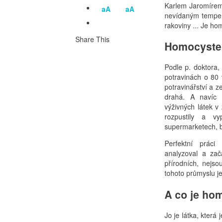
Karlem Jaromírem 
aA
aA
nevídaným tempem.
rakoviny ... Je h
Share This
Homocystein
Podle p. doktora,
potravinách o 80 
potravinářství a z
drahá. A navíc n
výživných látek v
rozpustily a vy
supermarketech, b
Perfektní práci 
analyzoval a zač
přírodních, nej
tohoto průmyslu je
A co je ho
Jo je látka, kter