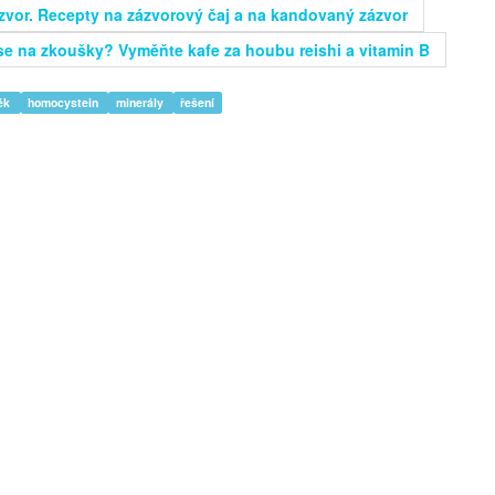
zvor. Recepty na zázvorový čaj a na kandovaný zázvor
se na zkoušky? Vyměňte kafe za houbu reishi a vitamin B
lék
homocystein
minerály
řešení