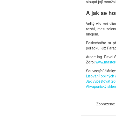
stoupá její množst
A jak se h
Velký vliv má vit
rozdíl, mezi zel
hnojem.
Poslechněte si p
pořádku. Již Para
Autor: Ing. Pavel 
Zdroj:
www.master
Související články:
Lisování obilných 
Jak vypěstovat 20
Akvaponický sklen
Zobrazeno: