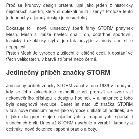
Proč se kruhový design prstenu ujal jako jeden z historicky
nejstarších šperků, který si oblékali muži i ženy? Protože tento
jednoduchý a jemný design je nesmrtelný.
Dokazuje to i nový, unisexový šperk firmy STORM prstýnek
Mesh. Mesh si může navléci ona i on, podtrhne sportovní,
klasický i eklektický styl a jen tak nevyjde z módy. Jen si je
nepoplést!
Prsten Mesh Je vyroben z ušlechtilé leštěné oceli, k dostání ve
třech velikostech, v barvě stříbrné nebo černé.
Jedinečný příběh značky STORM
Jedinečný příběh značky STORM začal v roce 1989 v Londýně,
kdy se jeho zakladatelé rozhodli zkusit prorazit se svou vizí
nekonvečního přístupu k designu hodinek – a nakonec z toho
byla designová revoluce. Deset let nato už značka STORM
vítala nové milénium nejen jako výrobce unikátních hodinek, ale
i jako designér stejně ojedinělých a nápaditých šperků i
slunečních brýlí. Dnes už STORM navrhuje a vyrábí i kabelky a
deštníky, nově dokonce i spodní prádlo a boty.