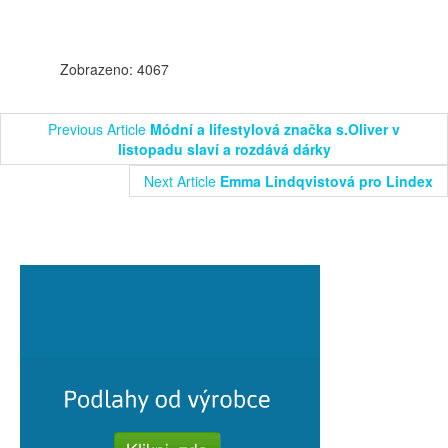
Zobrazeno: 4067
Previous Article
Módní a lifestylová značka s.Oliver v
listopadu slaví a rozdává dárky
Next Article
Emma Lindqvistová pro Lindex