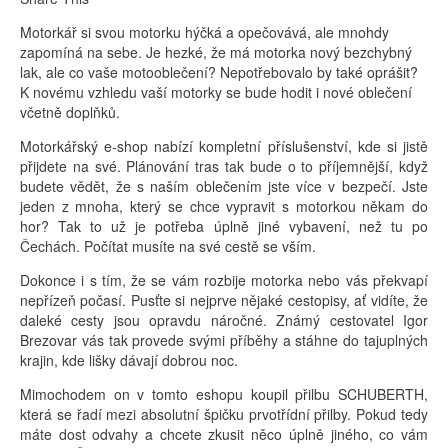
Motorkář si svou motorku hýčká a opečovává, ale mnohdy
zapomíná na sebe. Je hezké, že má motorka nový bezchybný
lak, ale co vaše motooblečení? Nepotřebovalo by také oprášit?
K novému vzhledu vaší motorky se bude hodit i nové oblečení
včetně doplňků.
Motorkářský e-shop nabízí kompletní příslušenství, kde si jistě
přijdete na své. Plánování tras tak bude o to příjemnější, když
budete vědět, že s naším oblečením jste více v bezpečí. Jste
jeden z mnoha, který se chce vypravit s motorkou někam do
hor? Tak to už je potřeba úplně jiné vybavení, než tu po
Čechách. Počítat musíte na své cestě se vším.
Dokonce i s tím, že se vám rozbije motorka nebo vás překvapí
nepřízeň počasí. Pusťte si nejprve nějaké cestopisy, ať vidíte, že
daleké cesty jsou opravdu náročné. Známý cestovatel Igor
Brezovar vás tak provede svými příběhy a stáhne do tajuplných
krajin, kde lišky dávají dobrou noc.
Mimochodem on v tomto eshopu koupil přilbu SCHUBERTH,
která se řadí mezi absolutní špičku prvotřídní přilby. Pokud tedy
máte dost odvahy a chcete zkusit něco úplně jiného, co vám