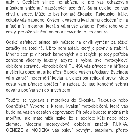
tady v Čechách silnice nenabízejí, je pro vás odrazovým
můstkem shlédnutí natočených scenérií. Sami uvidíte, co vás
chytí u srdce. Může to být hornaté Skotsko, Rakousko, Itálie,
cokoliv vás napadne. Ovšem k vašemu kvalitnímu oblečení je na
místě mít i motorku, která s vámi vše zvládne. Podle toho volte
cesty, protože silniční motorka nevyjede to, co enduro.
České asfaltové silnice tak můžete na chvíli vyměnit za těžké
zatáčky na šotolině. Už to není asfalt, který je pevný a stabilní.
Mnoho cest je v horách kamenitých a písčitých, je tedy potřeba
zohlednit všechny faktory, abyste si vybral své motocyklové
oblečení správně. Motooblečení RUKKA vás přivede na hříšnou
myšlenku objednat si ho přesně podle vašich představ. Bytelnost
vám zaručí modernější kevlar a viditelnost reflexní prvky. Moto
cesta vám přinese potěšení a radost, že jste konečně sebrali
odvahu podívat se i do jiných zemí.
Toužíte se vypravit s motorkou do Skotska, Rakousko nebo
Španělska? Vyberte si k tomu kvalitní motooblečení, které vás
bude na vašich cestách doprovázet. Při pádu budete možná mít
modřinu, ale máte nižší riziko, že si sedřete kůži nebo něco
zlomíte. Moderní motocyklové oblečení značek RUKKA,
GENEZE a MODEKA vás osloví pevným, stabilním, přesto