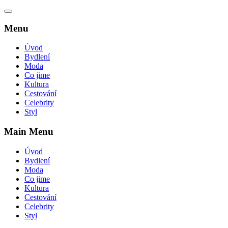
Menu
Úvod
Bydlení
Moda
Co jime
Kultura
Cestování
Celebrity
Styl
Main Menu
Úvod
Bydlení
Moda
Co jime
Kultura
Cestování
Celebrity
Styl