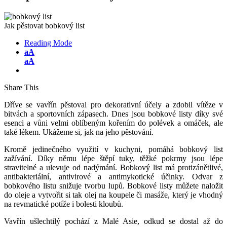
Jak pěstovat bobkový list
Reading Mode
aA
aA
Share This
Dříve se vavřín pěstoval pro dekorativní účely a zdobil vítěze v
bitvách a sportovních zápasech. Dnes jsou bobkové listy díky své
esenci a vůni velmi oblíbeným kořením do polévek a omáček, ale
také lékem. Ukážeme si, jak na jeho pěstování.
Kromě jedinečného využití v kuchyni, pomáhá bobkový list
zažívání. Díky němu lépe štěpí tuky, těžké pokrmy jsou lépe
stravitelné a ulevuje od nadýmání. Bobkový list má protizánětlivé,
antibakteriální, antivirové a antimykotické účinky. Odvar z
bobkového listu snižuje tvorbu lupů. Bobkové listy můžete naložit
do oleje a vytvořit si tak olej na koupele či masáže, který je vhodný
na revmatické potíže i bolesti kloubů.
Vavřín ušlechtilý pochází z Malé Asie, odkud se dostal až do