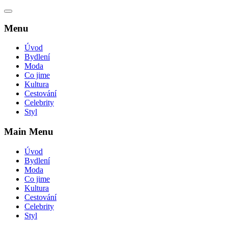
Menu
Úvod
Bydlení
Moda
Co jime
Kultura
Cestování
Celebrity
Styl
Main Menu
Úvod
Bydlení
Moda
Co jime
Kultura
Cestování
Celebrity
Styl