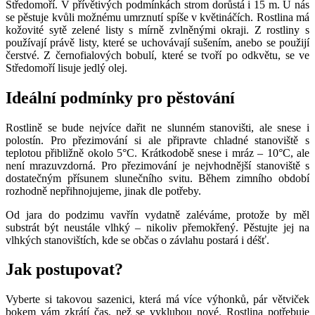
Středomoří. V přívětivých podmínkách strom dorůstá i 15 m. U nás
se pěstuje kvůli možnému umrznutí spíše v květináčích. Rostlina má
kožovité sytě zelené listy s mírně zvlněnými okraji. Z rostliny s
používají právě listy, které se uchovávají sušením, anebo se použijí
čerstvé. Z černofialových bobulí, které se tvoří po odkvětu, se ve
Středomoří lisuje jedlý olej.
Ideální podmínky pro pěstování
Rostlině se bude nejvíce dařit ne slunném stanovišti, ale snese i
polostín. Pro přezimování si ale připravte chladné stanoviště s
teplotou přibližně okolo 5°C. Krátkodobě snese i mráz – 10°C, ale
není mrazuvzdorná. Pro přezimování je nejvhodnější stanoviště s
dostatečným přísunem slunečního svitu. Během zimního období
rozhodně nepřihnojujeme, jinak dle potřeby.
Od jara do podzimu vavřín vydatně zaléváme, protože by měl
substrát být neustále vlhký – nikoliv přemokřený. Pěstujte jej na
vlhkých stanovištích, kde se občas o závlahu postará i déšť.
Jak postupovat?
Vyberte si takovou sazenici, která má více výhonků, pár větviček
bokem vám zkrátí čas, než se vyklubou nové. Rostlina potřebuje