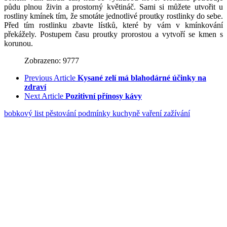
půdu plnou živin a prostorný květináč. Sami si můžete utvořit u
rostliny kmínek tím, že smotáte jednotlivé proutky rostlinky do sebe.
Před tím rostlinku zbavte lístků, které by vám v kmínkování
překážely. Postupem času proutky prorostou a vytvoří se kmen s
korunou.
Zobrazeno: 9777
Previous Article
Kysané zelí má blahodárné účinky na
zdraví
Next Article
Pozitivní přínosy kávy
bobkový list
pěstování
podmínky
kuchyně
vaření
zažívání