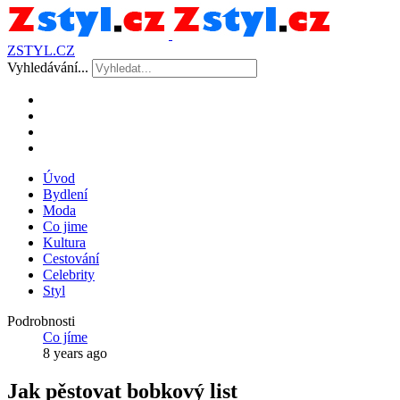
ZSTYL.CZ
Vyhledávání...
Úvod
Bydlení
Moda
Co jime
Kultura
Cestování
Celebrity
Styl
Podrobnosti
Co jíme
8 years ago
Jak pěstovat bobkový list